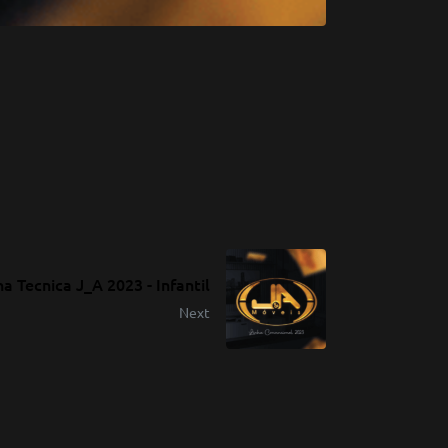
ha Tecnica J_A 2023 - Infantil
Next