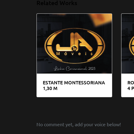
Related Works
ESTANTE MONTESSORIANA
RO
1,30 M
4 
No comment yet, add your voice below!