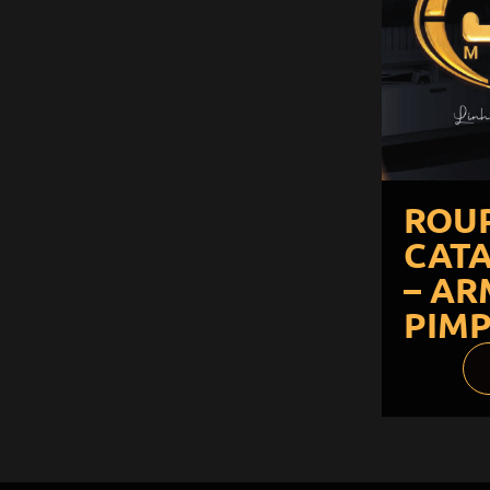
ROU
CATA
– AR
PIM