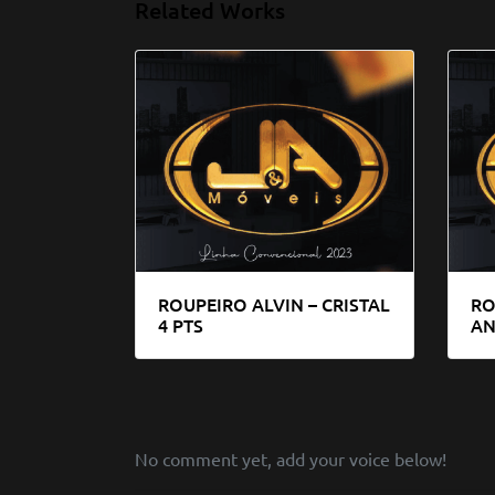
Related Works
ROUPEIRO ALVIN – CRISTAL
RO
4 PTS
AN
No comment yet, add your voice below!