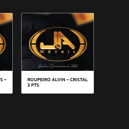
S –
ROUPEIRO ALVIN – CRISTAL
3 PTS