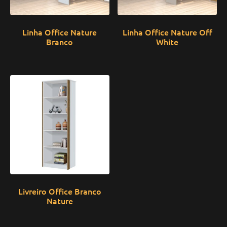
Linha Office Nature
Linha Office Nature Off
Branco
White
Livreiro Office Branco
Nature