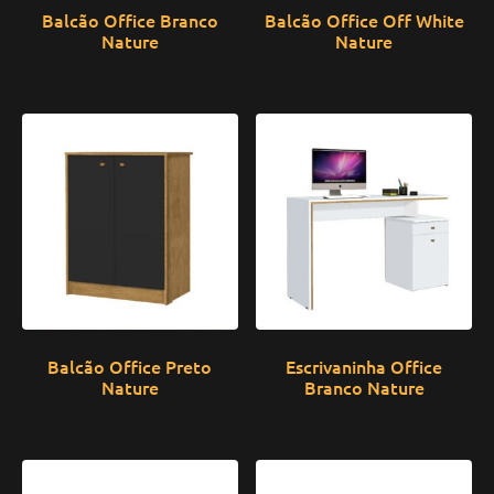
Balcão Office Branco
Balcão Office Off White
Nature
Nature
Balcão Office Preto
Escrivaninha Office
Nature
Branco Nature