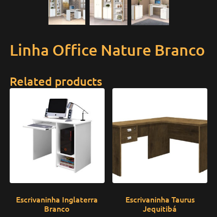
Linha Office Nature Branco
Related products
Escrivaninha Inglaterra
Escrivaninha Taurus
Branco
Jequitibá