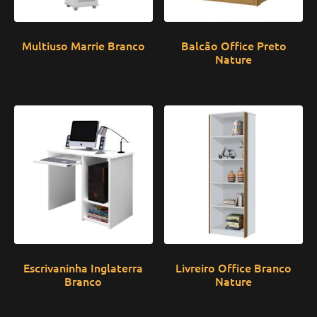
Multiuso Marrie Branco
Balcão Office Preto
Nature
Escrivaninha Inglaterra
Livreiro Office Branco
Branco
Nature