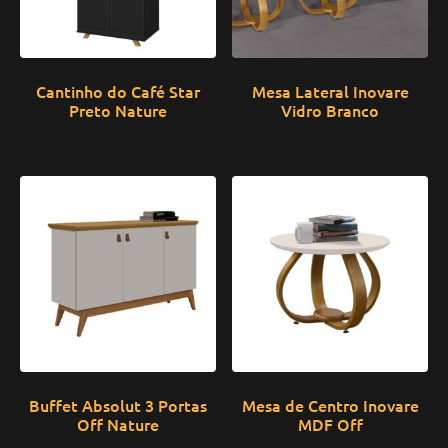
Cantinho do Café Star
Mesa Lateral Inovare
Preto Nature
Vidro Branco
Buffet Absolut 3 Portas
Mesa de Centro Inovare
Off Nature
MDF Off