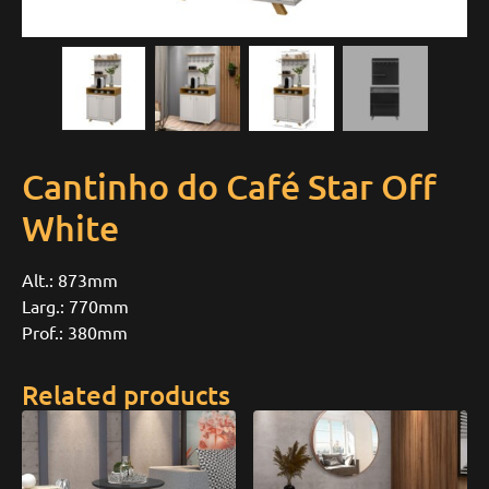
Cantinho do Café Star Off
White
Alt.: 873mm
Larg.: 770mm
Prof.: 380mm
Related products