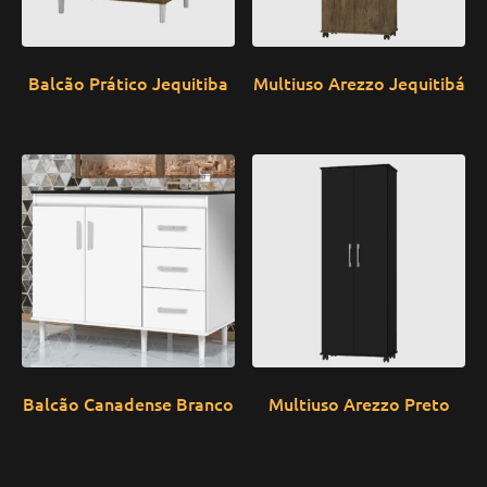
Balcão Prático Jequitiba
Multiuso Arezzo Jequitibá
Balcão Canadense Branco
Multiuso Arezzo Preto