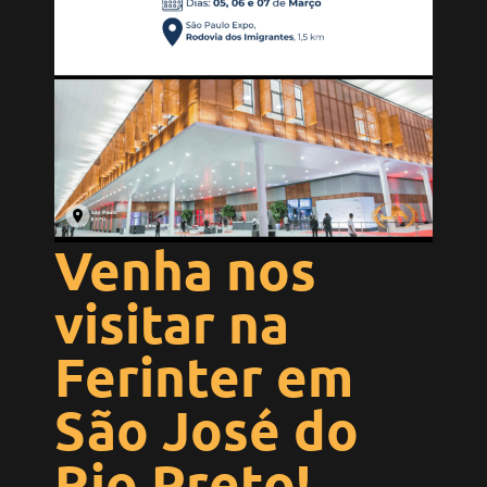
Venha nos
visitar na
Ferinter em
São José do
Rio Preto!