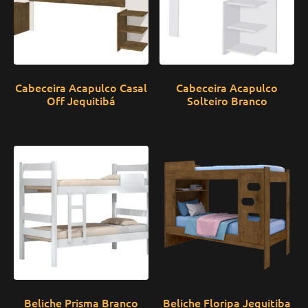
Cabeceira Acapulco Casal
Cabeceira Acapulco
Off Jequitibá
Solteiro Branco
Beliche Prisma Branco
Beliche Floripa Jequitiba