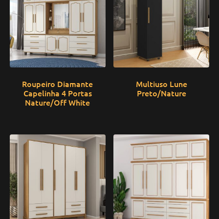
Roupeiro Diamante
Multiuso Lune
Capelinha 4 Portas
Preto/Nature
Nature/Off White