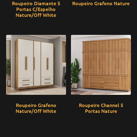
Roupeiro Diamante 5
Roupeiro Grafeno Nature
Portas C/Espelho
Nature/Off White
Roupeiro Grafeno
Roupeiro Channel 5
Nature/Off White
Portas Nature