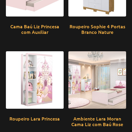
Cama Baú Liz Princesa
Roupeiro Sophie 4 Portas
com Auxiliar
Branco Nature
Roupeiro Lara Princesa
Ambiente Lara Moran
Cama Liz com Baú Rose