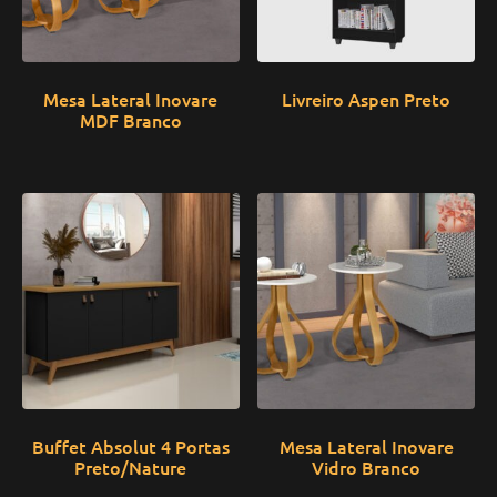
Mesa Lateral Inovare
Livreiro Aspen Preto
MDF Branco
Buffet Absolut 4 Portas
Mesa Lateral Inovare
Preto/Nature
Vidro Branco