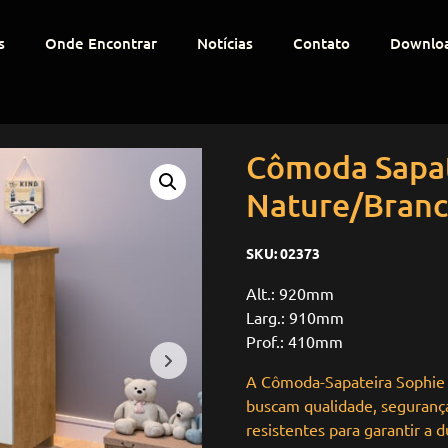
s
Onde Encontrar
Notícias
Contato
Downlo
Cômoda Sapat
Nature/Bran
SKU:
02373
Alt.: 920mm
Larg.: 910mm
Prof.: 410mm
A Cômoda-Sapateira Sophie
buscam qualidade, segurança
resistentes para garantir a 