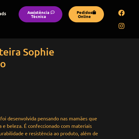
Assistência
Pedidos
ads
Técnica
Online
eira Sophie
co
 foi desenvolvida pensando nas mamães que
 e beleza. É confeccionado com materiais
durabilidade e resistência ao produto, além de