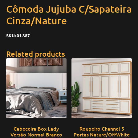
Cômoda Jujuba C/Sapateira
Cinza/Nature
SKU:
01.387
Related products
Cabeceira Box Lady
Roupeiro Channel 5
Versão Normal Branco
Portas Nature/OffWhite