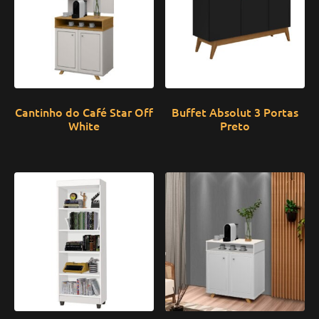
Cantinho do Café Star Off
Buffet Absolut 3 Portas
White
Preto