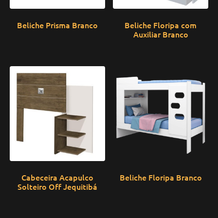
Beliche Prisma Branco
Beliche Floripa com
Auxiliar Branco
Cabeceira Acapulco
Beliche Floripa Branco
Solteiro Off Jequitibá