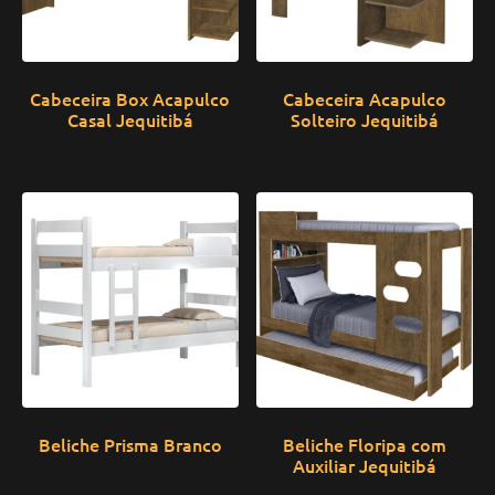
Cabeceira Box Acapulco
Cabeceira Acapulco
Casal Jequitibá
Solteiro Jequitibá
Beliche Prisma Branco
Beliche Floripa com
Auxiliar Jequitibá